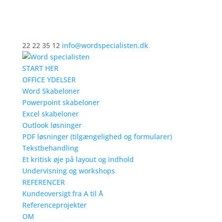
22 22 35 12
info@wordspecialisten.dk
START HER
OFFICE YDELSER
Word Skabeloner
Powerpoint skabeloner
Excel skabeloner
Outlook løsninger
PDF løsninger (tilgængelighed og formularer)
Tekstbehandling
Et kritisk øje på layout og indhold
Undervisning og workshops
REFERENCER
Kundeoversigt fra A til Å
Referenceprojekter
OM