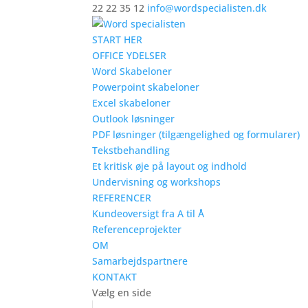
22 22 35 12
info@wordspecialisten.dk
START HER
OFFICE YDELSER
Word Skabeloner
Powerpoint skabeloner
Excel skabeloner
Outlook løsninger
PDF løsninger (tilgængelighed og formularer)
Tekstbehandling
Et kritisk øje på layout og indhold
Undervisning og workshops
REFERENCER
Kundeoversigt fra A til Å
Referenceprojekter
OM
Samarbejdspartnere
KONTAKT
Vælg en side