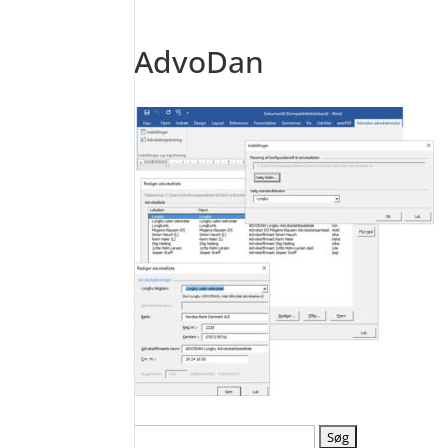
AdvoDan
Søg