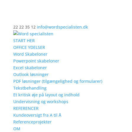
22 22 35 12
info@wordspecialisten.dk
START HER
OFFICE YDELSER
Word Skabeloner
Powerpoint skabeloner
Excel skabeloner
Outlook løsninger
PDF løsninger (tilgængelighed og formularer)
Tekstbehandling
Et kritisk øje på layout og indhold
Undervisning og workshops
REFERENCER
Kundeoversigt fra A til Å
Referenceprojekter
OM