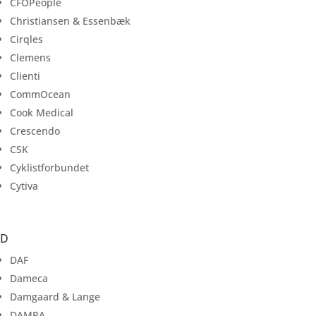
CFOPeople
Christiansen & Essenbæk
Cirqles
Clemens
Clienti
CommOcean
Cook Medical
Crescendo
CSK
Cyklistforbundet
Cytiva
D
DAF
Dameca
Damgaard & Lange
DAMPA