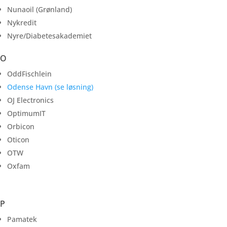
Nunaoil (Grønland)
Nykredit
Nyre/Diabetesakademiet
O
OddFischlein
Odense Havn (se løsning)
OJ Electronics
OptimumIT
Orbicon
Oticon
OTW
Oxfam
P
Pamatek