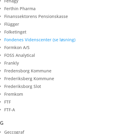
Fenagy
Ferthin Pharma
Finanssektorens Pensionskasse
Flügger
Folketinget
Fondenes Videnscenter (se løsning)
Formkon A/S
FOSS Analytical
Frankly
Fredensborg Kommune
Frederiksberg Kommune
Frederiksborg Slot
Fremkom
FTF
FTF-A
G
Geccograf