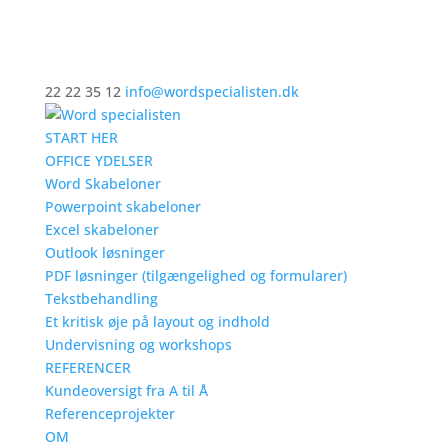
22 22 35 12
info@wordspecialisten.dk
START HER
OFFICE YDELSER
Word Skabeloner
Powerpoint skabeloner
Excel skabeloner
Outlook løsninger
PDF løsninger (tilgængelighed og formularer)
Tekstbehandling
Et kritisk øje på layout og indhold
Undervisning og workshops
REFERENCER
Kundeoversigt fra A til Å
Referenceprojekter
OM