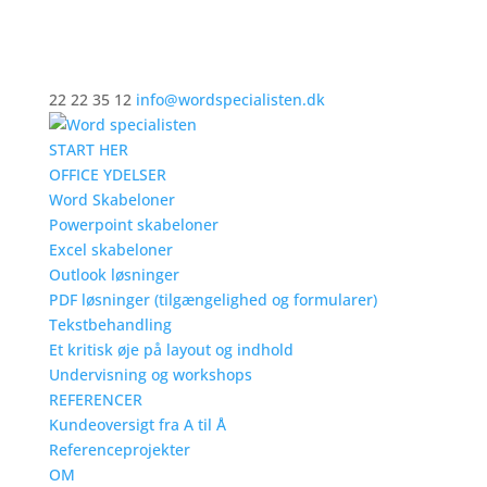
22 22 35 12
info@wordspecialisten.dk
START HER
OFFICE YDELSER
Word Skabeloner
Powerpoint skabeloner
Excel skabeloner
Outlook løsninger
PDF løsninger (tilgængelighed og formularer)
Tekstbehandling
Et kritisk øje på layout og indhold
Undervisning og workshops
REFERENCER
Kundeoversigt fra A til Å
Referenceprojekter
OM