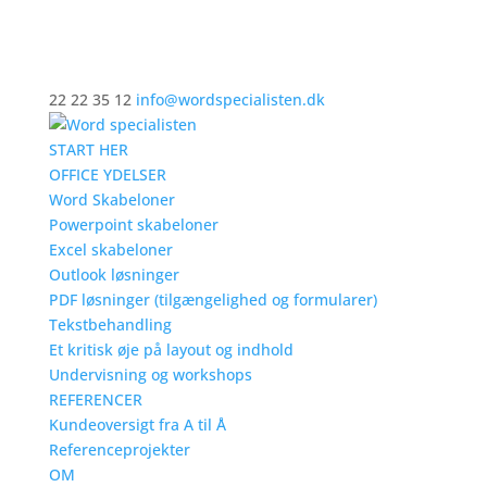
22 22 35 12
info@wordspecialisten.dk
START HER
OFFICE YDELSER
Word Skabeloner
Powerpoint skabeloner
Excel skabeloner
Outlook løsninger
PDF løsninger (tilgængelighed og formularer)
Tekstbehandling
Et kritisk øje på layout og indhold
Undervisning og workshops
REFERENCER
Kundeoversigt fra A til Å
Referenceprojekter
OM