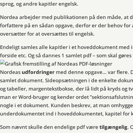
sprog, og andre kapitler engelsk.
Nordea arbejder med publikationen på den måde, at den
forfattere på en sådan opgave, derfor er der behov for a
oversætter for at oversættes til engelsk.
Endeligt samles alle kapitler i et hoveddokument med i
forside etc. Og så dannes 1 samlet pdf – som skal gøres
Nordeas
udfordringer
med denne opgave… var flere. De
samlet dokument. Sideopsætningen i de enkelte dokumen
og tabeller, margentekstbokse, der lå lidt på kryds og tv
man er Word-bruger og kender ordet ”sektionsafslutning”
nogle i et dokument. Kunden beskrev, at man omhyggeli
underdokumentet ind i hoveddokumentet, kapitel for ka
Som nævnt skulle den endelige pdf være
tilgængelig
. 