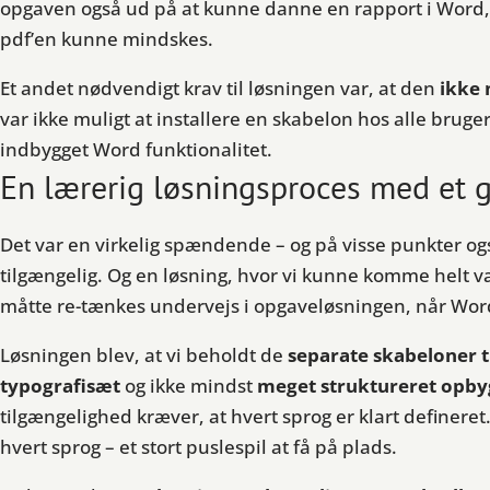
opgaven også ud på at kunne danne en rapport i Word,
pdf’en kunne mindskes.
Et andet nødvendigt krav til løsningen var, at den
ikke
var ikke muligt at installere en skabelon hos alle brug
indbygget Word funktionalitet.
En lærerig løsningsproces med et g
Det var en virkelig spændende – og på visse punkter også
tilgængelig. Og en løsning, hvor vi kunne komme helt v
måtte re-tænkes undervejs i opgaveløsningen, når Word ti
Løsningen blev, at vi beholdt de
separate skabeloner
typografisæt
og ikke mindst
meget struktureret opby
tilgængelighed kræver, at hvert sprog er klart definer
hvert sprog – et stort puslespil at få på plads.