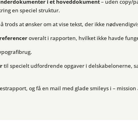
e underdokumenter i et hoveddokument
– uden copy/pa
ing en speciel struktur.
på trods at ønsker om at vise tekst, der ikke nødvendigv
referencer
overalt i rapporten, hvilket ikke havde funge
ypografibrug.
r
til specielt udfordrende opgaver i delskabelonerne, 
estrapport, og få en mail med glade smileys i – missio