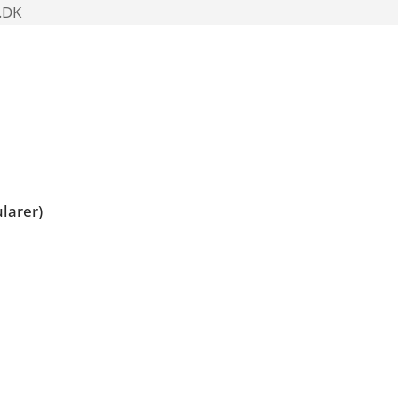
.DK
larer)