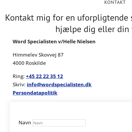
KONTAKT
Kontakt mig for en uforpligtende
hjælpe dig eller di
Word Specialisten v/Helle Nielsen
Himmelev Skovvej 87
4000 Roskilde
Ring:
+45
22 22 35 12
Skriv:
info@wordspecialisten.dk
Persondatapolitik
kontaktformular på hjemmesiden
Navn