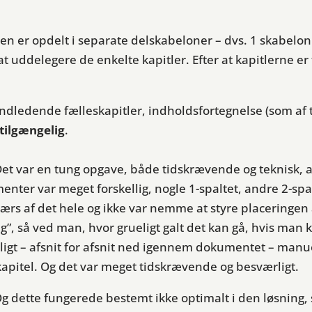
 er opdelt i separate delskabeloner – dvs. 1 skabelon 
t uddelegere de enkelte kapitler. Efter at kapitlerne er 
ndledende fælleskapitler, indholdsfortegnelse (som af t
tilgængelig
.
t var en tung opgave, både tidskrævende og teknisk, at
ter var meget forskellig, nogle 1-spaltet, andre 2-spa
ærs af det hele og ikke var nemme at styre placeringen af
, så ved man, hvor grueligt galt det kan gå, hvis man k
gt – afsnit for afsnit ned igennem dokumentet – manue
pitel. Og det var meget tidskrævende og besværligt.
Og dette fungerede bestemt ikke optimalt i den løsning