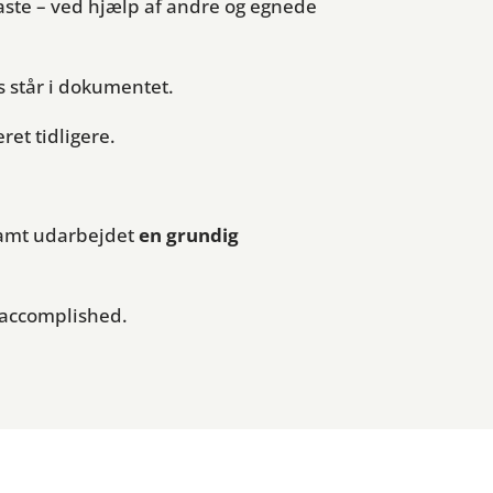
ste – ved hjælp af andre og egnede
is står i dokumentet.
ret tidligere.
samt udarbejdet
en grundig
n accomplished.