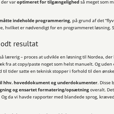
 der var
optimeret for tilgængelighed
så meget som muli
 måtte indeholde programmering
, på grund af det ”fl
ere, hvilket er nødvendigt for en programmeret løsning.
odt resultat
 lærerig – proces at udvikle en løsning til Nordea, der 
æk fra at copy/paste noget som helst manuelt. Og uden 
l tider satte en teknisk stopper i forhold til den ønske
 til hhv. hoveddokument og underdokumenter
. Disse
gning og ensartet formatering/opsætning
overalt. Det
et. Og da vi havde rapporter med blandede sprog, kræved