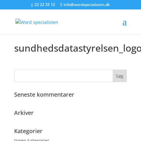
22 22 35 12
info@wordspecialisten.dk
sundhedsdatastyrelsen_log
Søg
efter:
Seneste kommentarer
Arkiver
Kategorier
Ingen kategorier