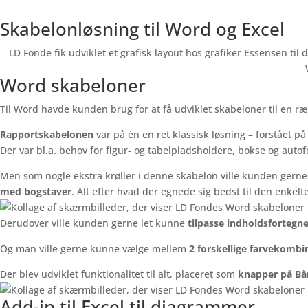
Skabelonløsning til Word og Excel
LD Fonde fik udviklet et grafisk layout hos grafiker Essensen til
Word skabeloner
Til Word havde kunden brug for at få udviklet skabeloner til en r
Rapportskabelonen
var på én en ret klassisk løsning – forstået p
Der var bl.a. behov for figur- og tabelpladsholdere, bokse og autof
Men som nogle ekstra krøller i denne skabelon ville kunden gerne 
med bogstaver
. Alt efter hvad der egnede sig bedst til den enkelt
Derudover ville kunden gerne let kunne
tilpasse indholdsfortegnel
Og man ville gerne kunne vælge mellem
2 forskellige farvekombin
Der blev udviklet funktionalitet til alt, placeret som
knapper på Bån
Add-in til Excel til diagrammer