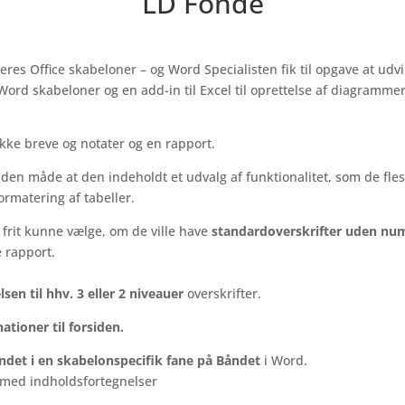
LD Fonde
 deres Office skabeloner – og Word Specialisten fik til opgave at ud
Word skabeloner og en add-in til Excel til oprettelse af diagrammer
ække breve og notater og en rapport.
å den måde at den indeholdt et udvalg af funktionalitet, som de fle
ormatering af tabeller.
frit kunne vælge, om de ville have
standardoverskrifter uden nu
e rapport.
sen til hhv. 3 eller 2 niveauer
overskrifter.
ationer til forsiden.
det i en skabelonspecifik fane på Båndet
i Word.