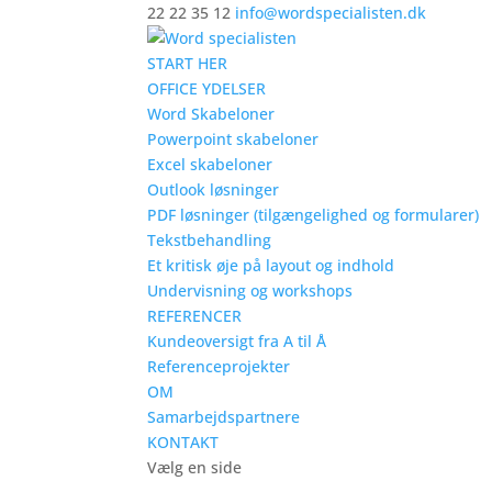
22 22 35 12
info@wordspecialisten.dk
START HER
OFFICE YDELSER
Word Skabeloner
Powerpoint skabeloner
Excel skabeloner
Outlook løsninger
PDF løsninger (tilgængelighed og formularer)
Tekstbehandling
Et kritisk øje på layout og indhold
Undervisning og workshops
REFERENCER
Kundeoversigt fra A til Å
Referenceprojekter
OM
Samarbejdspartnere
KONTAKT
Vælg en side